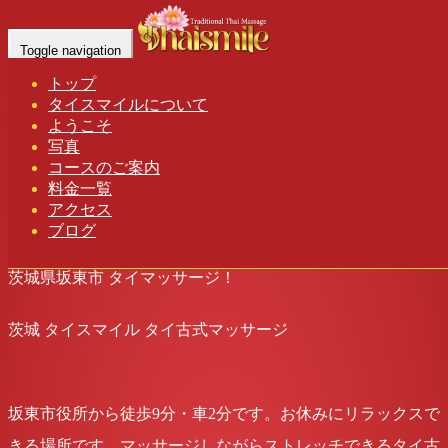
Monthly Blogs for 9月 2022
Toggle navigation
Home
-
Blogs for 9月, 2022
トップ
タイスマイルについて
茨城 タイスマイル タイ古式マッサージ
ようこそ
写真
コースのご案内
apple
料金一覧
2022年9月1日
アクセス
アロマオイルマッサージ
,
リラックスセットコース
,
リ
ブログ
ラックス効果
, ...
茨城県坂東市 タイマッサージ！
茨城 タイスマイル タイ古式マッサージ
坂東市役所から徒歩9分・車2分です。お休みにリラックスで
きる場所です。マッサージしながらストレッチできるタイ古