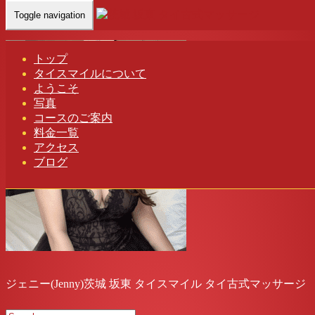
Toggle navigation
Home
-
ジェ…
トップ
タイスマイルについて
ようこそ
写真
コースのご案内
料金一覧
アクセス
ブログ
ジェニー(Jenny)茨城 坂東 タイスマイル タイ古式マッサージ