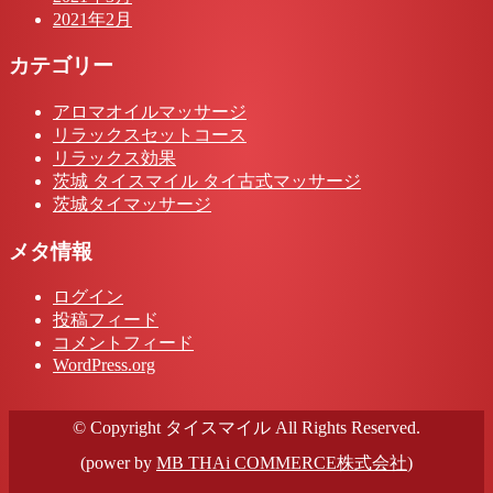
2021年2月
カテゴリー
アロマオイルマッサージ
リラックスセットコース
リラックス効果
茨城 タイスマイル タイ古式マッサージ
茨城タイマッサージ
メタ情報
ログイン
投稿フィード
コメントフィード
WordPress.org
© Copyright タイスマイル All Rights Reserved.
(power by
MB THAi COMMERCE株式会社
)