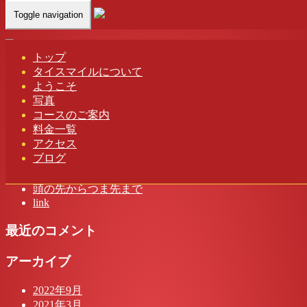
Toggle navigation
Home
-
ハル(…
トップ
タイスマイルについて
ハル(Haru)茨城 坂東 タイスマイル タイ古式マッサージ
ようこそ
写真
コースのご案内
料金一覧
アクセス
最近の投稿
ブログ
茨城 タイスマイル タイ古式マッサージ
頭の先からつま先まで
link
最近のコメント
アーカイブ
2022年9月
2021年3月