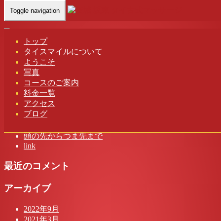
Toggle navigation
Home
-
ミユ(…
トップ
タイスマイルについて
ミユ(Miyu)茨城 坂東 タイスマイル タイ古式マッサージ
ようこそ
写真
コースのご案内
料金一覧
アクセス
最近の投稿
ブログ
茨城 タイスマイル タイ古式マッサージ
頭の先からつま先まで
link
最近のコメント
アーカイブ
2022年9月
2021年3月