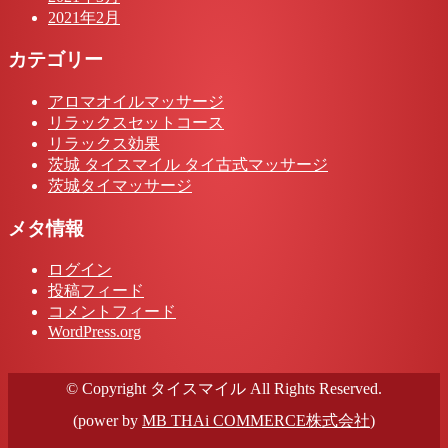
2021年2月
カテゴリー
アロマオイルマッサージ
リラックスセットコース
リラックス効果
茨城 タイスマイル タイ古式マッサージ
茨城タイマッサージ
メタ情報
ログイン
投稿フィード
コメントフィード
WordPress.org
© Copyright タイスマイル All Rights Reserved.
(power by
MB THAi COMMERCE株式会社
)