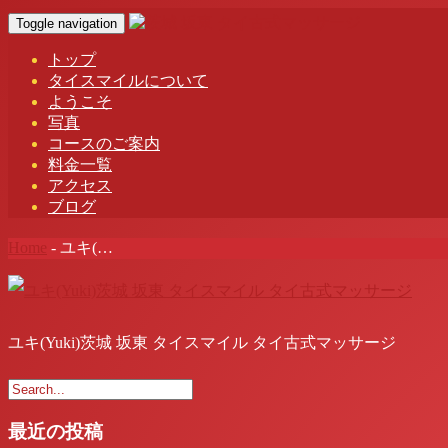
Toggle navigation
トップ
タイスマイルについて
ようこそ
写真
コースのご案内
料金一覧
アクセス
ブログ
Home
-
ユキ(…
ユキ(Yuki)茨城 坂東 タイスマイル タイ古式マッサージ
最近の投稿