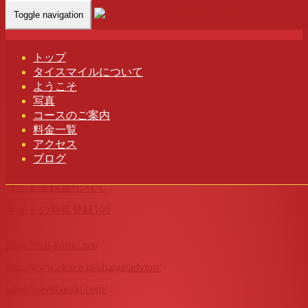
Toggle navigation
link
apple
トップ
2021年2月20日
タイスマイルについて
アロマオイルマッサージ
,
リラックスセットコース
,
リ
ようこそ
ラックス効果
, ...
写真
コースのご案内
Home
-
アロマオイルマッサージ
-
lin…
料金一覧
アクセス
ブログ
総合検索エンジン きららサーチ
サイト登録宣伝AUL
サイトの新規登録106
https://thai-kosiki.net/
http://www.ekiten.jp/charge/advtop/
https://naviibaraki.com/