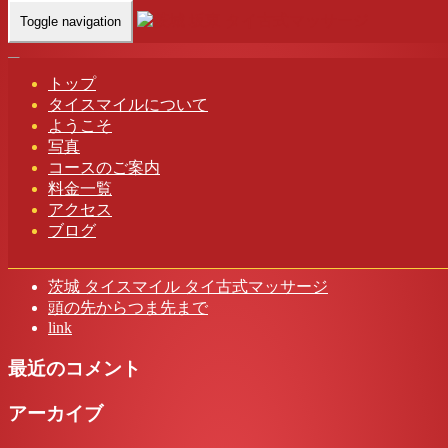
Toggle navigation
Home
-
サマー…
トップ
タイスマイルについて
ようこそ
写真
サマーキャンペーン 茨城 タイスマイル タイ古式マッサージ
コースのご案内
料金一覧
アクセス
ブログ
最近の投稿
茨城 タイスマイル タイ古式マッサージ
頭の先からつま先まで
link
最近のコメント
アーカイブ