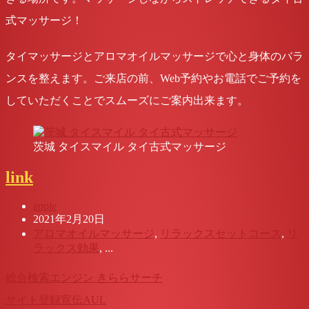
式マッサージ！
タイマッサージとアロマオイルマッサージで心と身体のバラ
ンスを整えます。
ご来店の前、Web予約やお電話でご予約を
していただくことでスムーズにご案内出来ます。
茨城 タイスマイル タイ古式マッサージ
link
apple
2021年2月20日
アロマオイルマッサージ
,
リラックスセットコース
,
リ
ラックス効果
, ...
総合検索エンジン きららサーチ
サイト登録宣伝AUL