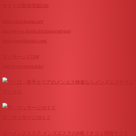
サイトの新規登録106
https://thai-kosiki.net/
http://www.ekiten.jp/charge/advtop/
https://naviibaraki.com/
マッサージ.COM
http://everytown.info/
ザ・マッサージガイド
ゴーメンズエステ メンズエステのB級クチコミ情報サイト