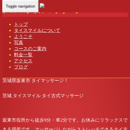
Toggle navigation
アロマオイルマッサージ
Home
-
アロマオイルマッサージ
トップ
タイスマイルについて
茨城 タイスマイル タイ古式マッサージ
ようこそ
写真
コースのご案内
apple
料金一覧
2022年9月1日
アクセス
アロマオイルマッサージ
,
リラックスセットコース
,
リ
ブログ
ラックス効果
, ...
茨城県坂東市 タイマッサージ！
茨城 タイスマイル タイ古式マッサージ
坂東市役所から徒歩9分・車2分です。お休みにリラックスで
きる場所です。マッサージしながらストレッチできるタイ古