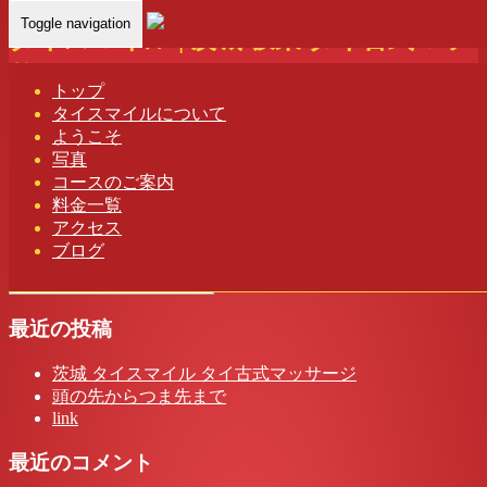
Toggle navigation
タイスマイル | 茨城 坂東 タイ古式マッ
サージ
トップ
タイスマイルについて
Home
-
-
タイス…
ようこそ
写真
コースのご案内
料金一覧
タイスマイル | 茨城 坂東 タイ古式マッサージ
アクセス
ブログ
最近の投稿
茨城 タイスマイル タイ古式マッサージ
頭の先からつま先まで
link
最近のコメント