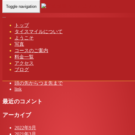
Toggle navigation
Home
-
ソラ(…
トップ
タイスマイルについて
ソラ(Sora)茨城 坂東 タイスマイル タイ古式マッサージ
ようこそ
写真
コースのご案内
料金一覧
アクセス
最近の投稿
ブログ
茨城 タイスマイル タイ古式マッサージ
頭の先からつま先まで
link
最近のコメント
アーカイブ
2022年9月
2021年3月