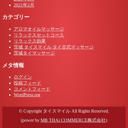
2021年2月
カテゴリー
アロマオイルマッサージ
リラックスセットコース
リラックス効果
茨城 タイスマイル タイ古式マッサージ
茨城タイマッサージ
メタ情報
ログイン
投稿フィード
コメントフィード
WordPress.org
© Copyright タイスマイル All Rights Reserved.
(power by
MB THAi COMMERCE株式会社
)