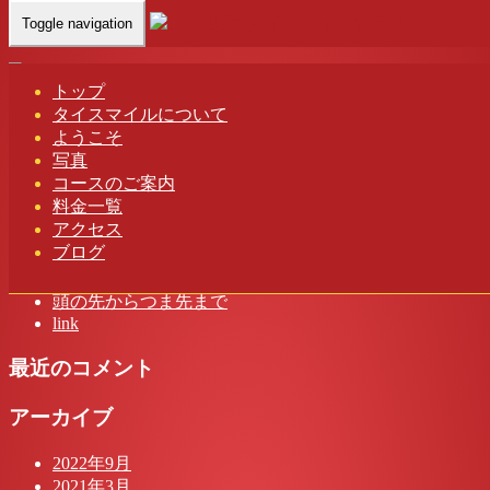
Toggle navigation
Home
-
ナミ(…
トップ
タイスマイルについて
ナミ(Nami)茨城 坂東 タイスマイル タイ古式マッサージ
ようこそ
写真
コースのご案内
料金一覧
アクセス
最近の投稿
ブログ
茨城 タイスマイル タイ古式マッサージ
頭の先からつま先まで
link
最近のコメント
アーカイブ
2022年9月
2021年3月