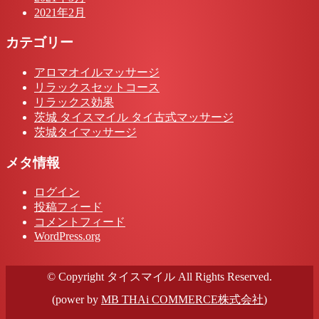
2021年2月
カテゴリー
アロマオイルマッサージ
リラックスセットコース
リラックス効果
茨城 タイスマイル タイ古式マッサージ
茨城タイマッサージ
メタ情報
ログイン
投稿フィード
コメントフィード
WordPress.org
© Copyright タイスマイル All Rights Reserved.
(power by
MB THAi COMMERCE株式会社
)