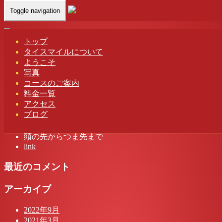
Toggle navigation
Home
-
サクラ…
トップ
タイスマイルについて
サクラ(Sakura)茨城 タイスマイル タイ古式マッサージ
ようこそ
写真
コースのご案内
料金一覧
アクセス
最近の投稿
ブログ
茨城 タイスマイル タイ古式マッサージ
頭の先からつま先まで
link
最近のコメント
アーカイブ
2022年9月
2021年3月