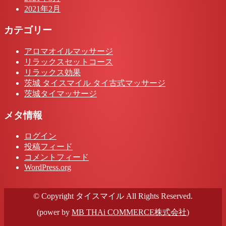
2021年2月
カテゴリー
アロマオイルマッサージ
リラックスセットコース
リラックス効果
茨城 タイスマイル タイ古式マッサージ
茨城タイマッサージ
メタ情報
ログイン
投稿フィード
コメントフィード
WordPress.org
© Copyright タイスマイル All Rights Reserved.
(power by
MB THAi COMMERCE株式会社
)