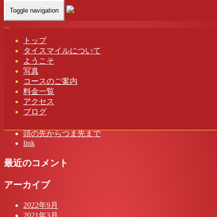
Toggle navigation
Home
-
ハナ(…
トップ
タイスマイルについて
ハナ(Hana)茨城 坂東 タイスマイル タイ古式マッサージ
ようこそ
写真
コースのご案内
料金一覧
アクセス
最近の投稿
ブログ
茨城 タイスマイル タイ古式マッサージ
頭の先からつま先まで
link
最近のコメント
アーカイブ
2022年9月
2021年3月