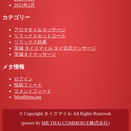
2021年2月
カテゴリー
アロマオイルマッサージ
リラックスセットコース
リラックス効果
茨城 タイスマイル タイ古式マッサージ
茨城タイマッサージ
メタ情報
ログイン
投稿フィード
コメントフィード
WordPress.org
© Copyright タイスマイル All Rights Reserved.
(power by
MB THAi COMMERCE株式会社
)