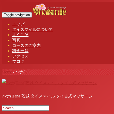
Toggle navigation
トップ
タイスマイルについて
ようこそ
写真
コースのご案内
料金一覧
アクセス
ブログ
Home
-
ハナ(…
ハナ(Hana)茨城 タイスマイル タイ古式マッサージ