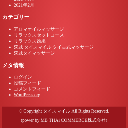
2021年2月
カテゴリー
アロマオイルマッサージ
リラックスセットコース
リラックス効果
茨城 タイスマイル タイ古式マッサージ
茨城タイマッサージ
メタ情報
ログイン
投稿フィード
コメントフィード
WordPress.org
© Copyright タイスマイル All Rights Reserved.
(power by
MB THAi COMMERCE株式会社
)