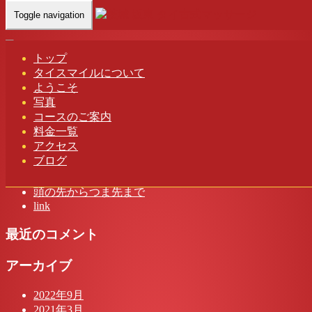
Toggle navigation
Home
-
マユ(…
トップ
タイスマイルについて
マユ(Mayu)茨城 坂東 タイスマイル タイ古式マッサージ
ようこそ
写真
コースのご案内
料金一覧
アクセス
最近の投稿
ブログ
茨城 タイスマイル タイ古式マッサージ
頭の先からつま先まで
link
最近のコメント
アーカイブ
2022年9月
2021年3月