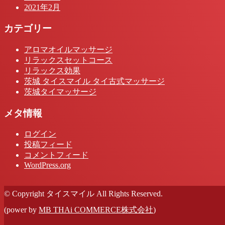
2021年2月
カテゴリー
アロマオイルマッサージ
リラックスセットコース
リラックス効果
茨城 タイスマイル タイ古式マッサージ
茨城タイマッサージ
メタ情報
ログイン
投稿フィード
コメントフィード
WordPress.org
© Copyright タイスマイル All Rights Reserved.
(power by
MB THAi COMMERCE株式会社
)