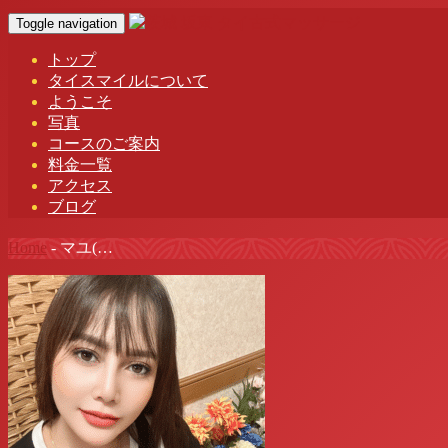
Toggle navigation
トップ
タイスマイルについて
ようこそ
写真
コースのご案内
料金一覧
アクセス
ブログ
Home
-
マユ(…