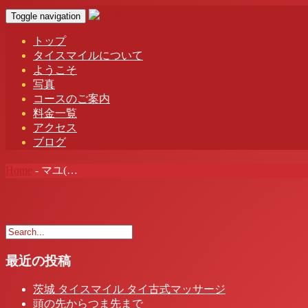
Toggle navigation
トップ
タイスマイルについて
ようこそ
写真
コースのご案内
料金一覧
アクセス
ブログ
Home
-
マユ(…
最近の投稿
茨城 タイスマイル タイ古式マッサージ
頭の先からつま先まで