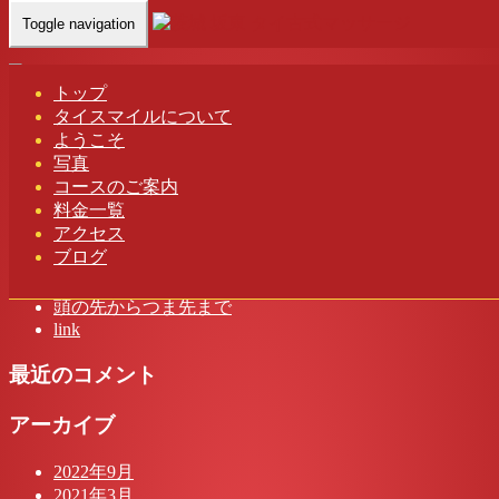
Toggle navigation
Home
-
ミキ(…
トップ
タイスマイルについて
ミキ(Miki)茨城 坂東 タイスマイル タイ古式マッサージ
ようこそ
写真
コースのご案内
料金一覧
アクセス
最近の投稿
ブログ
茨城 タイスマイル タイ古式マッサージ
頭の先からつま先まで
link
最近のコメント
アーカイブ
2022年9月
2021年3月