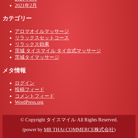
2021年2月
カテゴリー
アロマオイルマッサージ
リラックスセットコース
リラックス効果
茨城 タイスマイル タイ古式マッサージ
茨城タイマッサージ
メタ情報
ログイン
投稿フィード
コメントフィード
WordPress.org
© Copyright タイスマイル All Rights Reserved.
(power by
MB THAi COMMERCE株式会社
)