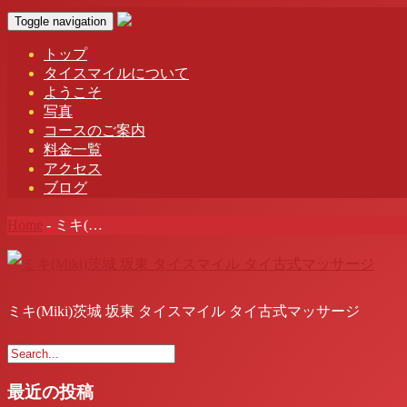
Toggle navigation
トップ
タイスマイルについて
ようこそ
写真
コースのご案内
料金一覧
アクセス
ブログ
Home
-
ミキ(…
ミキ(Miki)茨城 坂東 タイスマイル タイ古式マッサージ
最近の投稿