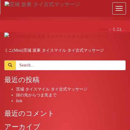
Toggl
naviga
Home
-
ミニ(…
ミニ(Mini)茨城 坂東 タイスマイル タイ古式マッサージ
最近の投稿
茨城 タイスマイル タイ古式マッサージ
頭の先からつま先まで
link
最近のコメント
アーカイブ