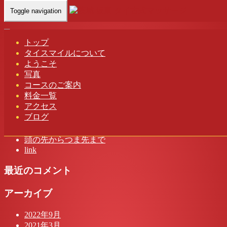
Toggle navigation
Home
-
ミヤ(…
トップ
タイスマイルについて
ミヤ(Miya)茨城 タイスマイル タイ古式マッサージ
ようこそ
写真
コースのご案内
料金一覧
アクセス
最近の投稿
ブログ
茨城 タイスマイル タイ古式マッサージ
頭の先からつま先まで
link
最近のコメント
アーカイブ
2022年9月
2021年3月