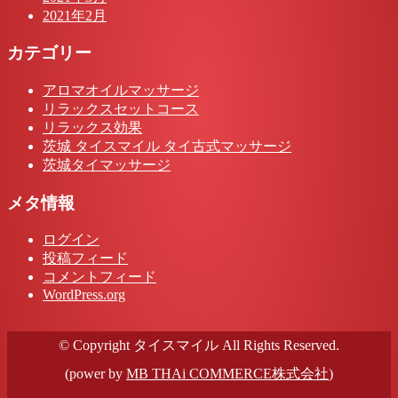
2021年2月
カテゴリー
アロマオイルマッサージ
リラックスセットコース
リラックス効果
茨城 タイスマイル タイ古式マッサージ
茨城タイマッサージ
メタ情報
ログイン
投稿フィード
コメントフィード
WordPress.org
© Copyright タイスマイル All Rights Reserved.
(power by
MB THAi COMMERCE株式会社
)