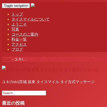
Toggle navigation
トップ
タイスマイルについて
ようこそ
写真
コースのご案内
料金一覧
アクセス
ブログ
Home
-
ユキ(…
ユキ(Yuki)茨城 坂東 タイスマイル タイ古式マッサージ
最近の投稿