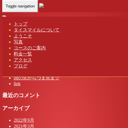
Toggle navigation
Home
-
FRE…
トップ
タイスマイルについて
FREE WIFI 茨城 タイスマイル タイ古式マッサージ
ようこそ
写真
コースのご案内
料金一覧
最近の投稿
アクセス
ブログ
茨城 タイスマイル タイ古式マッサージ
頭の先からつま先まで
link
最近のコメント
アーカイブ
2022年9月
2021年3月