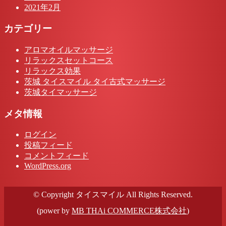
2021年2月
カテゴリー
アロマオイルマッサージ
リラックスセットコース
リラックス効果
茨城 タイスマイル タイ古式マッサージ
茨城タイマッサージ
メタ情報
ログイン
投稿フィード
コメントフィード
WordPress.org
© Copyright タイスマイル All Rights Reserved.
(power by
MB THAi COMMERCE株式会社
)